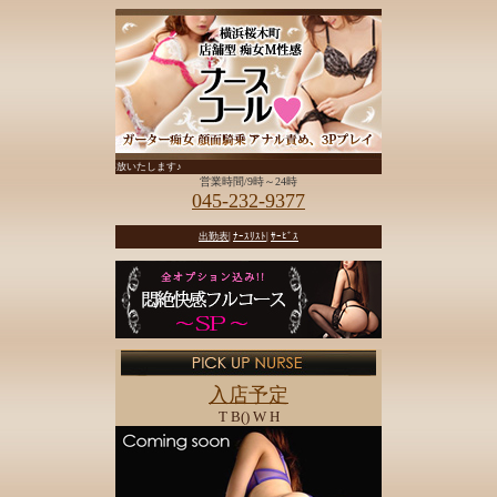
ﾝﾊﾟﾝに勃起した性欲を解放いたします♪
営業時間/9時～24時
045-232-9377
出勤表
|
ﾅｰｽﾘｽﾄ
|
ｻｰﾋﾞｽ
入店予定
T B() W H