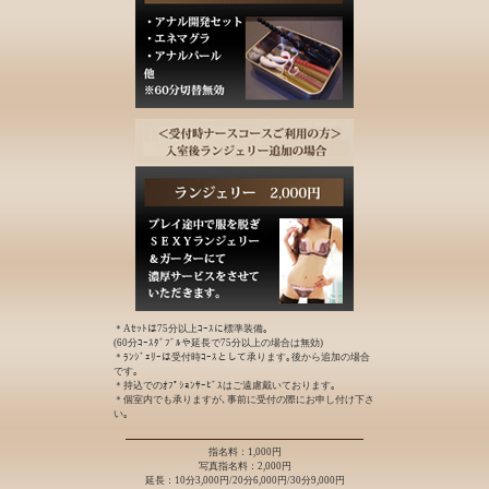
＊Aｾｯﾄは75分以上ｺｰｽに標準装備｡
(60分ｺｰｽﾀﾞﾌﾞﾙや延長で75分以上の場合は無効)
＊ﾗﾝｼﾞｪﾘｰは受付時ｺｰｽとして承ります｡後から追加の場合
です｡
＊持込でのｵﾌﾟｼｮﾝｻｰﾋﾞｽはご遠慮戴いております｡
＊個室内でも承りますが､事前に受付の際にお申し付け下さ
い｡
指名料：1,000円
写真指名料：2,000円
延長：10分3,000円/20分6,000円/30分9,000円