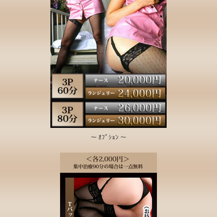
～ ｵﾌﾟｼｮﾝ ～