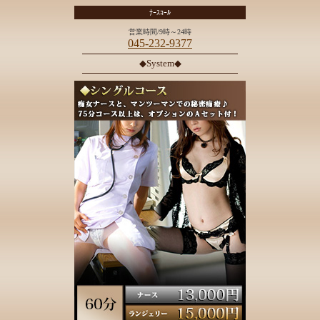
ﾅｰｽｺｰﾙ
営業時間/9時～24時
045-232-9377
◆System◆