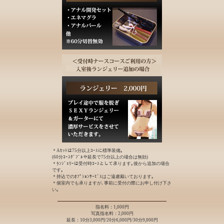
＊Aｾｯﾄは75分以上ｺｰｽに標準装備｡
(60分ｺｰｽﾀﾞﾌﾞﾙや延長で75分以上の場合は無効)
＊ﾗﾝｼﾞｪﾘｰは受付時ｺｰｽとして承ります｡後から追加の場合
です｡
＊持込でのｵﾌﾟｼｮﾝｻｰﾋﾞｽはご遠慮戴いております｡
＊個室内でも承りますが､事前に受付の際にお申し付け下さ
い｡
指名料：1,000円
写真指名料：2,000円
延長：10分3,000円/20分6,000円/30分9,000円