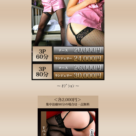
～ ｵﾌﾟｼｮﾝ ～