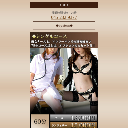
ﾅｰｽｺｰﾙ
営業時間/9時～24時
045-232-9377
◆System◆