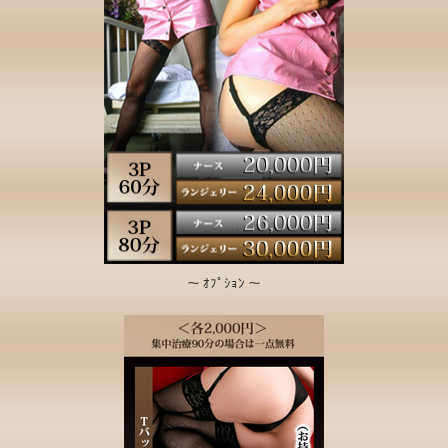
～ ｵﾌﾟｼｮﾝ ～