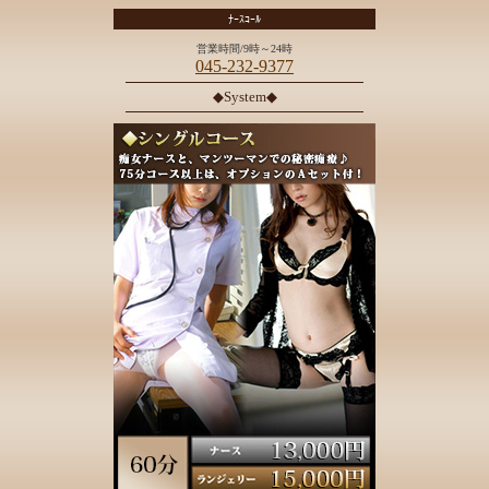
ﾅｰｽｺｰﾙ
営業時間/9時～24時
045-232-9377
◆System◆