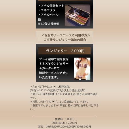
＊Aｾｯﾄは75分以上ｺｰｽに標準装備｡
(60分ｺｰｽﾀﾞﾌﾞﾙや延長で75分以上の場合は無効)
＊ﾗﾝｼﾞｪﾘｰは受付時ｺｰｽとして承ります｡後から追加の場合
です｡
＊持込でのｵﾌﾟｼｮﾝｻｰﾋﾞｽはご遠慮戴いております｡
＊個室内でも承りますが､事前に受付の際にお申し付け下さ
い｡
指名料：1,000円
写真指名料：2,000円
延長：10分3,000円/20分6,000円/30分9,000円