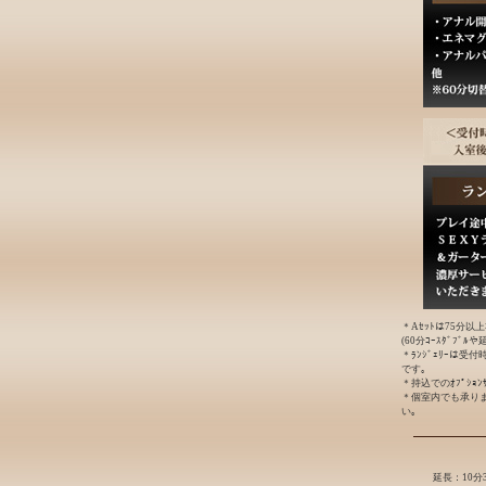
＊Aｾｯﾄは75分以
(60分ｺｰｽﾀﾞﾌﾞ
＊ﾗﾝｼﾞｪﾘｰは受
です｡
＊持込でのｵﾌﾟｼｮ
＊個室内でも承り
い｡
延長：10分3,