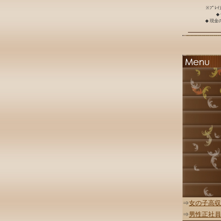
※ﾌﾟﾚ
◆
◆ 現
⇒
女の子高収
⇒
男性正社員