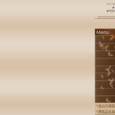
※ﾌﾟﾚ
◆
◆ 現
⇒
女の子高収
⇒
男性正社員