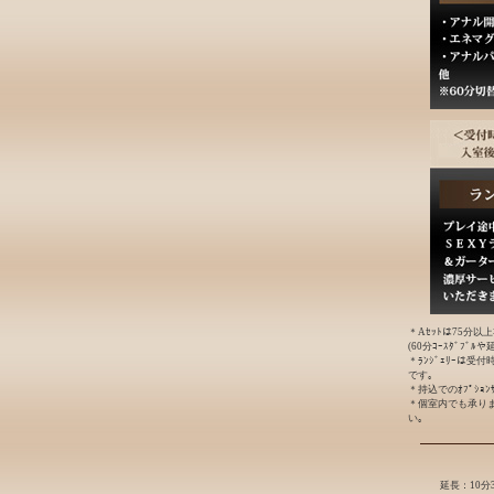
＊Aｾｯﾄは75分以
(60分ｺｰｽﾀﾞﾌﾞ
＊ﾗﾝｼﾞｪﾘｰは受
です｡
＊持込でのｵﾌﾟｼｮ
＊個室内でも承り
い｡
延長：10分3,