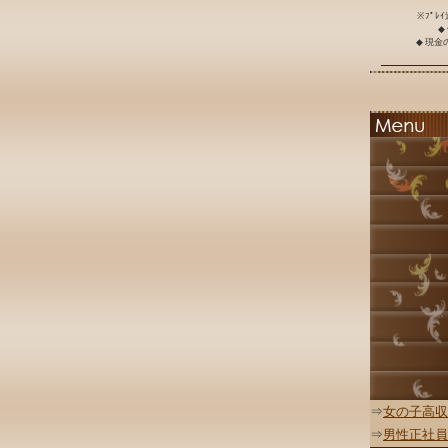
※ﾌﾟﾚ
◆
◆ 現
⇒
女の子高収
⇒
男性正社員