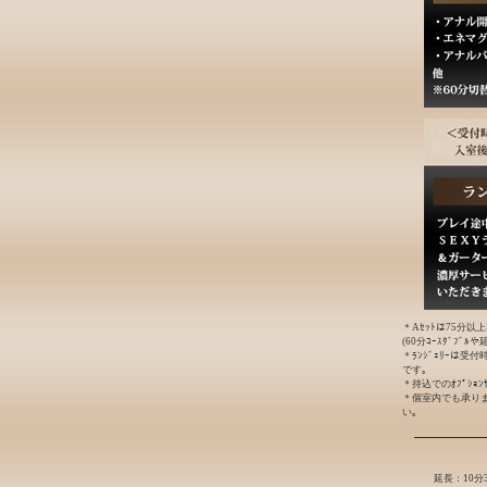
＊Aｾｯﾄは75分以
(60分ｺｰｽﾀﾞﾌﾞ
＊ﾗﾝｼﾞｪﾘｰは受
です｡
＊持込でのｵﾌﾟｼｮ
＊個室内でも承り
い｡
延長：10分3,