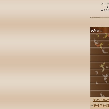
※ﾌﾟﾚ
◆
◆ 現
⇒
女の子高収
⇒
男性正社員