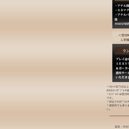
＊Aｾｯﾄは75分以
(60分ｺｰｽﾀﾞﾌﾞ
＊ﾗﾝｼﾞｪﾘｰは受
です｡
＊持込でのｵﾌﾟｼｮ
＊個室内でも承り
い｡
延長：10分3,