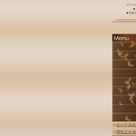
※ﾌﾟﾚ
◆
◆ 現
⇒
女の子高収
⇒
男性正社員