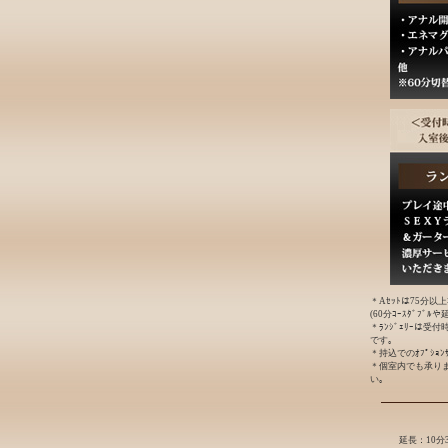
＊Aｾｯﾄは75分以
(60分ｺｰｽﾀﾞﾌﾞ
＊ﾗﾝｼﾞｪﾘｰは受
です｡
＊持込でのｵﾌﾟｼｮ
＊個室内でも承り
い｡
延長：10分3,