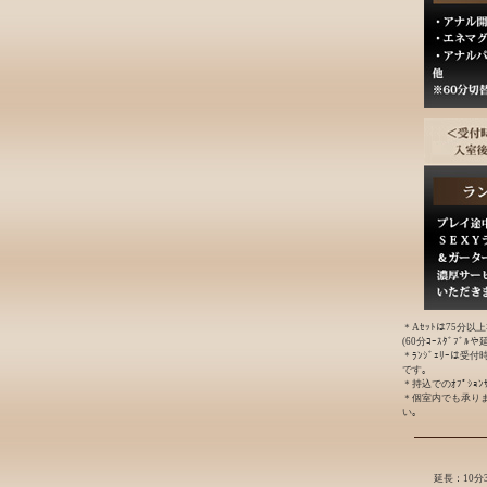
＊Aｾｯﾄは75分以
(60分ｺｰｽﾀﾞﾌﾞ
＊ﾗﾝｼﾞｪﾘｰは受
です｡
＊持込でのｵﾌﾟｼｮ
＊個室内でも承り
い｡
延長：10分3,