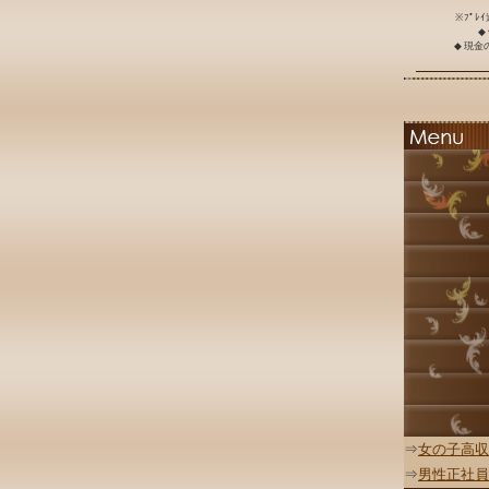
※ﾌﾟﾚ
◆
◆ 現
⇒
女の子高収
⇒
男性正社員