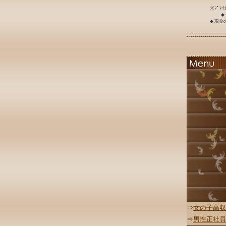
※ﾌﾟﾚ
◆
◆ 現
⇒
女の子高収
⇒
男性正社員