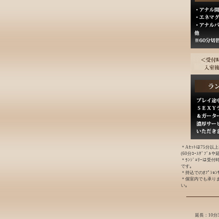
＊Aｾｯﾄは75分以
(60分ｺｰｽﾀﾞﾌﾞ
＊ﾗﾝｼﾞｪﾘｰは受
です｡
＊持込でのｵﾌﾟｼｮ
＊個室内でも承り
い｡
延長：10分3,