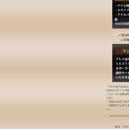
＊Aｾｯﾄは75分以
(60分ｺｰｽﾀﾞﾌﾞ
＊ﾗﾝｼﾞｪﾘｰは受
です｡
＊持込でのｵﾌﾟｼｮ
＊個室内でも承り
い｡
延長：10分3,