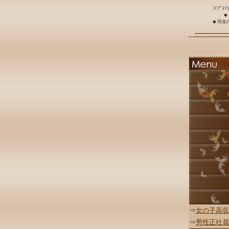
※ﾌﾟﾚ
◆
◆ 現
⇒
女の子高収
⇒
男性正社員