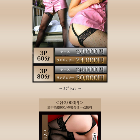
～ ｵﾌﾟｼｮﾝ ～