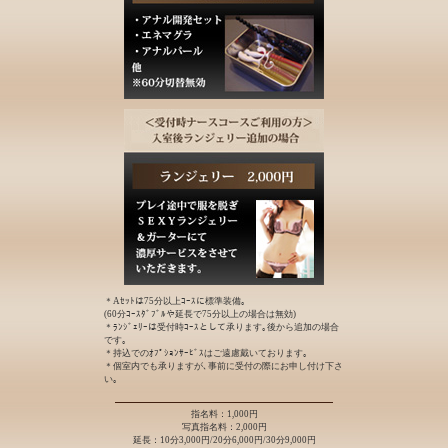
＊Aｾｯﾄは75分以上ｺｰｽに標準装備｡
(60分ｺｰｽﾀﾞﾌﾞﾙや延長で75分以上の場合は無効)
＊ﾗﾝｼﾞｪﾘｰは受付時ｺｰｽとして承ります｡後から追加の場合
です｡
＊持込でのｵﾌﾟｼｮﾝｻｰﾋﾞｽはご遠慮戴いております｡
＊個室内でも承りますが､事前に受付の際にお申し付け下さ
い｡
指名料：1,000円
写真指名料：2,000円
延長：10分3,000円/20分6,000円/30分9,000円