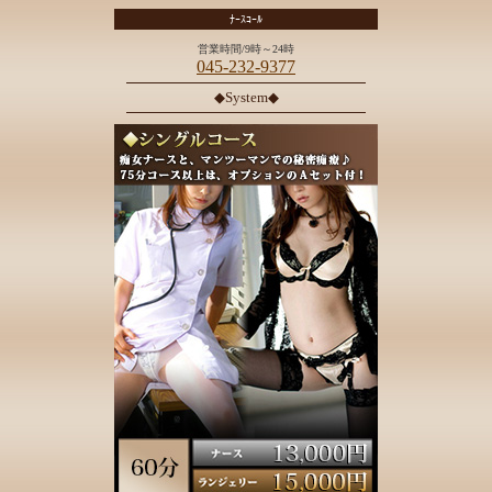
ﾅｰｽｺｰﾙ
営業時間/9時～24時
045-232-9377
◆System◆