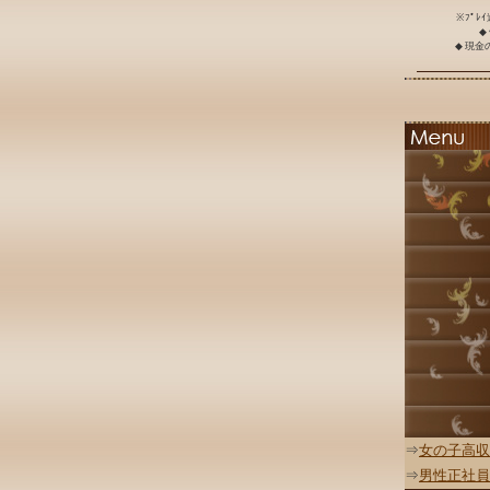
※ﾌﾟﾚ
◆
◆ 現
⇒
女の子高収
⇒
男性正社員