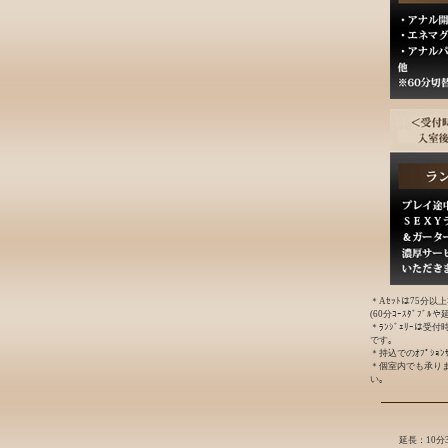
＊Aｾｯﾄは75分以
(60分ｺｰｽﾀﾞﾌﾞ
＊ﾗﾝｼﾞｪﾘｰは受
です｡
＊持込でのｵﾌﾟｼｮ
＊個室内でも承り
い｡
延長：10分3,