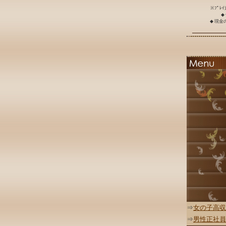
※ﾌﾟﾚ
◆
◆ 現
⇒
女の子高収
⇒
男性正社員