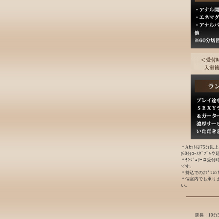
＊Aｾｯﾄは75分以
(60分ｺｰｽﾀﾞﾌﾞ
＊ﾗﾝｼﾞｪﾘｰは受
です｡
＊持込でのｵﾌﾟｼｮ
＊個室内でも承り
い｡
延長：10分3,