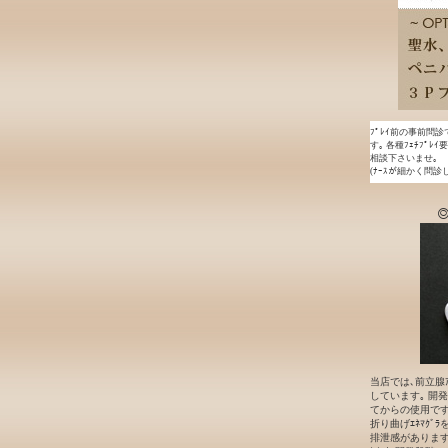
ﾌﾟﾚｲ前の事前問診
す｡ 各種ﾌｪﾁﾌﾟﾚ
相談下さいませ｡
(ﾅｰｽが細かく問診
◎
当店では､前立腺ｱ
しています｡ 開発段
てからの使用です｡
折り曲げｴﾈﾏｸﾞ
排泄感があります