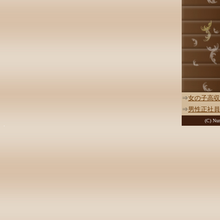
⇒
女の子高収
⇒
男性正社員
(C) Nur