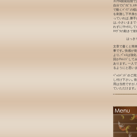
※ｱﾅﾙ開発段階
自分でﾋﾟｸﾋﾟｸ､ｴ
で動くﾊﾞｲﾌﾞの
を刺激し下半身が勝
っていれば､勝手に
は､小さいままで
れずにﾘﾗｯｸｽして
ﾈﾏｸﾞﾗの動きで射
はっき
文章で書くと簡単
事です｡ 快感が
より､ﾍﾟ○ｽは強
回かﾁｬﾚﾝｼﾞ
あります｡ 一人
るようにと思いま
ﾍﾟ○ｽﾊﾞﾝﾄﾞ
し付け下さい｡ 衛
用は当然ですが､1
ていただけます｡