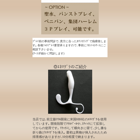
ﾌﾟﾚｲ前の事前問診で､貴方に合ったｶｳﾝｾﾘﾝｸﾞで痴療致しま
す｡ 各種ﾌｪﾁﾌﾟﾚｲ要望承りますので､事前にﾌﾛﾝﾄやﾅｰｽにご
相談下さいませ｡
(ﾅｰｽが細かく問診します)
◎ｴﾈﾏｸﾞﾗのご紹介
当店では､前立腺ｱﾅﾙ開発に米国HIH社のｴﾈﾏｸﾞﾗを使用
しています｡ 開発段階でｱﾅﾙﾊﾟｰﾙや､ｽﾃｨｯｸにて拡張し
てからの使用です｡ ﾘﾗｯｸｽして横向きに寝て､少し膝を
折り曲げｴﾈﾏｸﾞﾗを挿入｡ 最初は異物が挿入されたため
排泄感がありますが､10分程度で納まります｡