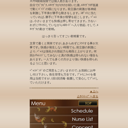
※ｱﾅﾙ開発段階では個人差があります｡
自分でﾋﾟｸﾋﾟｸ､ｴﾈﾏｸﾞﾗがﾋｸﾋｸが続いた後､ｴﾈﾏｸﾞﾗが低速
で動くﾊﾞｲﾌﾞの様になります｡ 前立腺の刺激が各神経
を刺激し下半身が勝手な動きをします｡ ｽﾎﾟｯﾄに当た
っていれば､勝手に下半身が痙攣を起こします｡ ﾍﾟ○ｽ
は､小さいままでも快感は押し寄せてきます｡ 力をい
れずにﾘﾗｯｸｽしていながらｴﾛﾓｰﾄﾞへ入り勃起､そして､ｴ
ﾈﾏｸﾞﾗの動きで射精｡
はっきり言ってすごい射精量です｡
文章で書くと簡単ですが､あきらめずにﾄﾗｲする事が大
事です｡ 快感が発生しない時期でも､前立腺の刺激に
より､ﾍﾟ○ｽは強化され勃起力も格段と上がります｡ 何
回かﾁｬﾚﾝｼﾞしてみないと真の快感は得られない場合も
あります｡ 一人でも多くの方がより強い快感を得られ
るようにと思います｡
ﾍﾟ○ｽﾊﾞﾝﾄﾞのご用意もございますので､お気軽にお申
し付け下さい｡ 衛生管理も万全です｡ ﾌﾟﾚｲにｽ○ﾝを着
用は当然ですが､1回1回消毒･殺菌して安心してﾌﾟﾚｲし
ていただけます｡
▲上へ
△ｻｲﾄﾄｯﾌﾟへ戻る