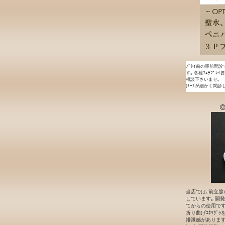
ﾌﾟﾚｲ前の事前問診
す｡ 各種ﾌｪﾁﾌﾟﾚ
相談下さいませ｡
(ﾅｰｽが細かく問診
◎
当店では､前立腺ｱ
しています｡ 開発段
てからの使用です｡
折り曲げｴﾈﾏｸﾞ
排泄感があります