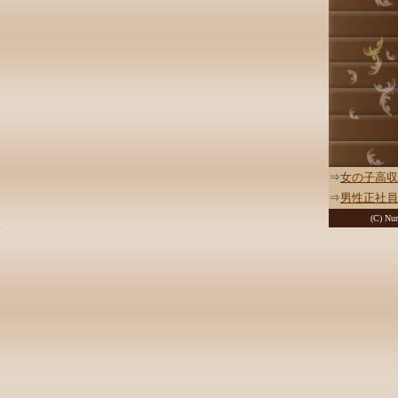
⇒
女の子高収
⇒
男性正社員
(C) Nur