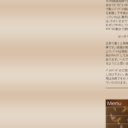
※ｱﾅﾙ開発段階
自分でﾋﾟｸﾋﾟｸ､ｴ
で動くﾊﾞｲﾌﾞの
を刺激し下半身が勝
っていれば､勝手に
は､小さいままで
れずにﾘﾗｯｸｽして
ﾈﾏｸﾞﾗの動きで射
はっき
文章で書くと簡単
事です｡ 快感が
より､ﾍﾟ○ｽは強
回かﾁｬﾚﾝｼﾞ
あります｡ 一人
るようにと思いま
ﾍﾟ○ｽﾊﾞﾝﾄﾞ
し付け下さい｡ 衛
用は当然ですが､1
ていただけます｡