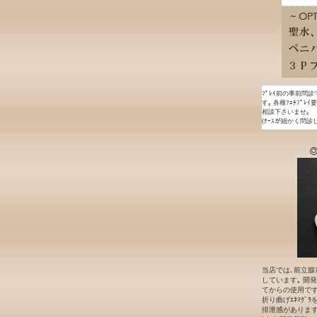
ﾌﾟﾚｲ前の事前問診
す｡ 各種ﾌｪﾁﾌﾟﾚ
相談下さいませ｡
(ﾅｰｽが細かく問診
◎
当店では､前立腺ｱ
しています｡ 開発段
てからの使用です｡
折り曲げｴﾈﾏｸﾞ
排泄感があります