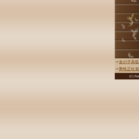
⇒
女の子高収
⇒
男性正社員
(C) Nur