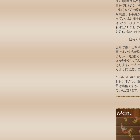
※ｱﾅﾙ開発段階
自分でﾋﾟｸﾋﾟｸ､ｴ
で動くﾊﾞｲﾌﾞの
を刺激し下半身が勝
っていれば､勝手に
は､小さいままで
れずにﾘﾗｯｸｽして
ﾈﾏｸﾞﾗの動きで射
はっき
文章で書くと簡単
事です｡ 快感が
より､ﾍﾟ○ｽは強
回かﾁｬﾚﾝｼﾞ
あります｡ 一人
るようにと思いま
ﾍﾟ○ｽﾊﾞﾝﾄﾞ
し付け下さい｡ 衛
用は当然ですが､1
ていただけます｡