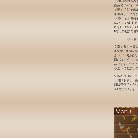
※ｱﾅﾙ開発段階
自分でﾋﾟｸﾋﾟｸ､ｴ
で動くﾊﾞｲﾌﾞの
を刺激し下半身が勝
っていれば､勝手に
は､小さいままで
れずにﾘﾗｯｸｽして
ﾈﾏｸﾞﾗの動きで射
はっき
文章で書くと簡単
事です｡ 快感が
より､ﾍﾟ○ｽは強
回かﾁｬﾚﾝｼﾞ
あります｡ 一人
るようにと思いま
ﾍﾟ○ｽﾊﾞﾝﾄﾞ
し付け下さい｡ 衛
用は当然ですが､1
ていただけます｡