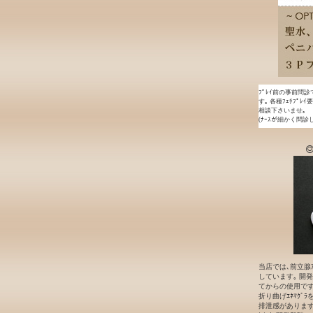
ﾌﾟﾚｲ前の事前問診
す｡ 各種ﾌｪﾁﾌﾟﾚ
相談下さいませ｡
(ﾅｰｽが細かく問診
◎
当店では､前立腺ｱ
しています｡ 開発段
てからの使用です｡
折り曲げｴﾈﾏｸﾞ
排泄感があります