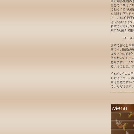
※ｱﾅﾙ開発段階
自分でﾋﾟｸﾋﾟｸ､ｴ
で動くﾊﾞｲﾌﾞの
を刺激し下半身が勝
っていれば､勝手に
は､小さいままで
れずにﾘﾗｯｸｽして
ﾈﾏｸﾞﾗの動きで射
はっき
文章で書くと簡単
事です｡ 快感が
より､ﾍﾟ○ｽは強
回かﾁｬﾚﾝｼﾞ
あります｡ 一人
るようにと思いま
ﾍﾟ○ｽﾊﾞﾝﾄﾞ
し付け下さい｡ 衛
用は当然ですが､1
ていただけます｡