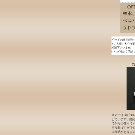
ﾌﾟﾚｲ前の事前問診
す｡ 各種ﾌｪﾁﾌﾟﾚ
相談下さいませ｡
(ﾅｰｽが細かく問診
◎
当店では､前立腺ｱ
しています｡ 開発段
てからの使用です｡
折り曲げｴﾈﾏｸﾞ
排泄感があります