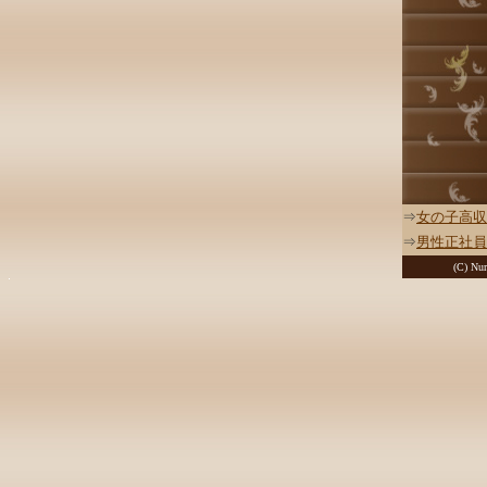
⇒
女の子高収
⇒
男性正社員
(C) Nur