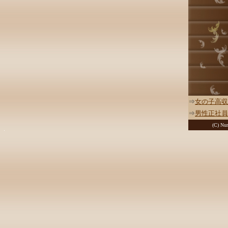
⇒
女の子高収
⇒
男性正社員
(C) Nur