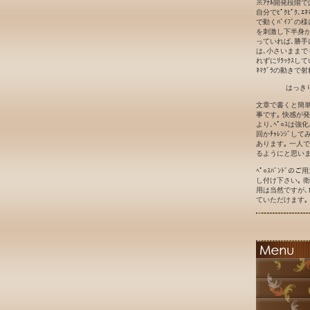
※ｱﾅﾙ開発段階
自分でﾋﾟｸﾋﾟｸ､ｴ
で動くﾊﾞｲﾌﾞの
を刺激し下半身が勝
っていれば､勝手に
は､小さいままで
れずにﾘﾗｯｸｽして
ﾈﾏｸﾞﾗの動きで射
はっき
文章で書くと簡単
事です｡ 快感が
より､ﾍﾟ○ｽは強
回かﾁｬﾚﾝｼﾞ
あります｡ 一人
るようにと思いま
ﾍﾟ○ｽﾊﾞﾝﾄﾞ
し付け下さい｡ 衛
用は当然ですが､1
ていただけます｡