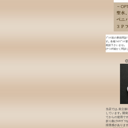
ﾌﾟﾚｲ前の事前問診
す｡ 各種ﾌｪﾁﾌﾟﾚ
相談下さいませ｡
(ﾅｰｽが細かく問診
◎
当店では､前立腺ｱ
しています｡ 開発段
てからの使用です｡
折り曲げｴﾈﾏｸﾞ
排泄感があります