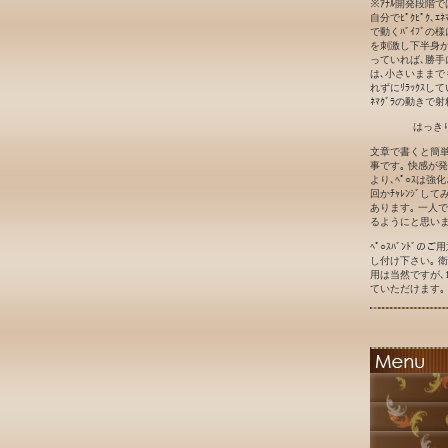
※ｱﾅﾙ開発段階
自分でﾋﾟｸﾋﾟｸ､ｴ
で動くﾊﾞｲﾌﾞの
を刺激し下半身が勝
っていれば､勝手に
は､小さいままで
れずにﾘﾗｯｸｽして
ﾈﾏｸﾞﾗの動きで射
はっき
文章で書くと簡単
事です｡ 快感が
より､ﾍﾟ○ｽは強
回かﾁｬﾚﾝｼﾞ
あります｡ 一人
るようにと思いま
ﾍﾟ○ｽﾊﾞﾝﾄﾞ
し付け下さい｡ 衛
用は当然ですが､1
ていただけます｡