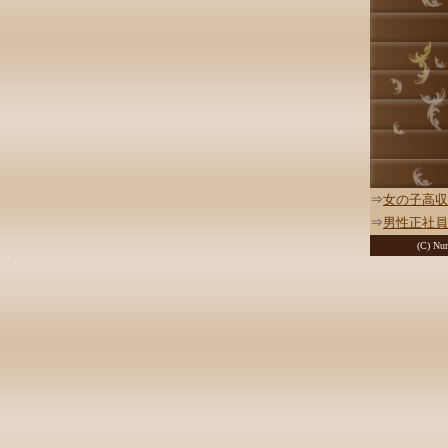
⇒
女の子高収
⇒
男性正社員
(C) Nur