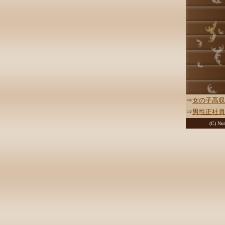
⇒
女の子高収
⇒
男性正社員
(C) Nur