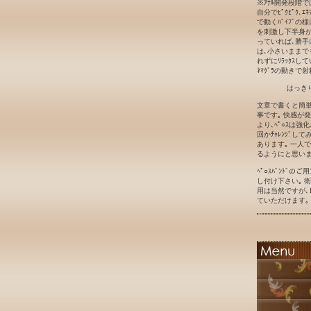
※ｱﾅﾙ開発段階
自分でﾋﾟｸﾋﾟｸ､ｴ
で動くﾊﾞｲﾌﾞの
を刺激し下半身が勝
っていれば､勝手に
は､小さいままで
れずにﾘﾗｯｸｽして
ﾈﾏｸﾞﾗの動きで射
はっき
文章で書くと簡単
事です｡ 快感が
より､ﾍﾟ○ｽは強
回かﾁｬﾚﾝｼﾞ
あります｡ 一人
るようにと思いま
ﾍﾟ○ｽﾊﾞﾝﾄﾞ
し付け下さい｡ 衛
用は当然ですが､1
ていただけます｡