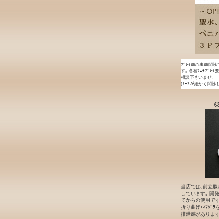
ﾌﾟﾚｲ前の事前問診
す｡ 各種ﾌｪﾁﾌﾟﾚ
相談下さいませ｡
(ﾅｰｽが細かく問診
◎
当店では､前立腺ｱ
しています｡ 開発段
てからの使用です｡
折り曲げｴﾈﾏｸﾞ
排泄感があります