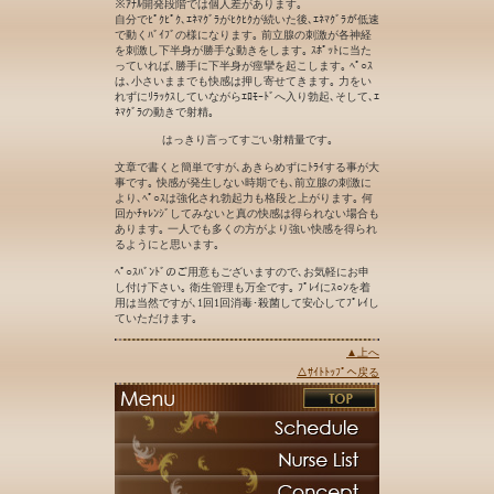
※ｱﾅﾙ開発段階では個人差があります｡
自分でﾋﾟｸﾋﾟｸ､ｴﾈﾏｸﾞﾗがﾋｸﾋｸが続いた後､ｴﾈﾏｸﾞﾗが低速
で動くﾊﾞｲﾌﾞの様になります｡ 前立腺の刺激が各神経
を刺激し下半身が勝手な動きをします｡ ｽﾎﾟｯﾄに当た
っていれば､勝手に下半身が痙攣を起こします｡ ﾍﾟ○ｽ
は､小さいままでも快感は押し寄せてきます｡ 力をい
れずにﾘﾗｯｸｽしていながらｴﾛﾓｰﾄﾞへ入り勃起､そして､ｴ
ﾈﾏｸﾞﾗの動きで射精｡
はっきり言ってすごい射精量です｡
文章で書くと簡単ですが､あきらめずにﾄﾗｲする事が大
事です｡ 快感が発生しない時期でも､前立腺の刺激に
より､ﾍﾟ○ｽは強化され勃起力も格段と上がります｡ 何
回かﾁｬﾚﾝｼﾞしてみないと真の快感は得られない場合も
あります｡ 一人でも多くの方がより強い快感を得られ
るようにと思います｡
ﾍﾟ○ｽﾊﾞﾝﾄﾞのご用意もございますので､お気軽にお申
し付け下さい｡ 衛生管理も万全です｡ ﾌﾟﾚｲにｽ○ﾝを着
用は当然ですが､1回1回消毒･殺菌して安心してﾌﾟﾚｲし
ていただけます｡
▲上へ
△ｻｲﾄﾄｯﾌﾟへ戻る