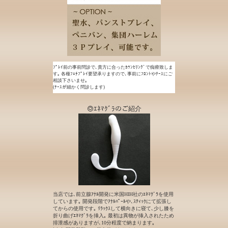
ﾌﾟﾚｲ前の事前問診で､貴方に合ったｶｳﾝｾﾘﾝｸﾞで痴療致しま
す｡ 各種ﾌｪﾁﾌﾟﾚｲ要望承りますので､事前にﾌﾛﾝﾄやﾅｰｽにご
相談下さいませ｡
(ﾅｰｽが細かく問診します)
◎ｴﾈﾏｸﾞﾗのご紹介
当店では､前立腺ｱﾅﾙ開発に米国HIH社のｴﾈﾏｸﾞﾗを使用
しています｡ 開発段階でｱﾅﾙﾊﾟｰﾙや､ｽﾃｨｯｸにて拡張し
てからの使用です｡ ﾘﾗｯｸｽして横向きに寝て､少し膝を
折り曲げｴﾈﾏｸﾞﾗを挿入｡ 最初は異物が挿入されたため
排泄感がありますが､10分程度で納まります｡