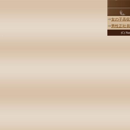
⇒
女の子高収
⇒
男性正社員
(C) Nur