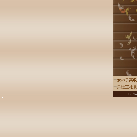
⇒
女の子高収
⇒
男性正社員
(C) Nur