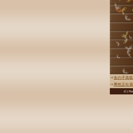
⇒
女の子高収
⇒
男性正社員
(C) Nur