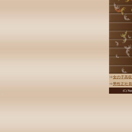
⇒
女の子高収
⇒
男性正社員
(C) Nur