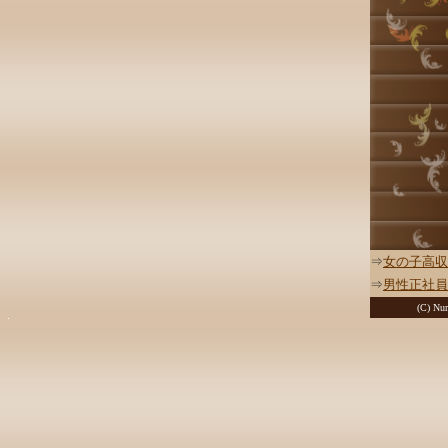
⇒
女の子高収
⇒
男性正社員
(C) Nur