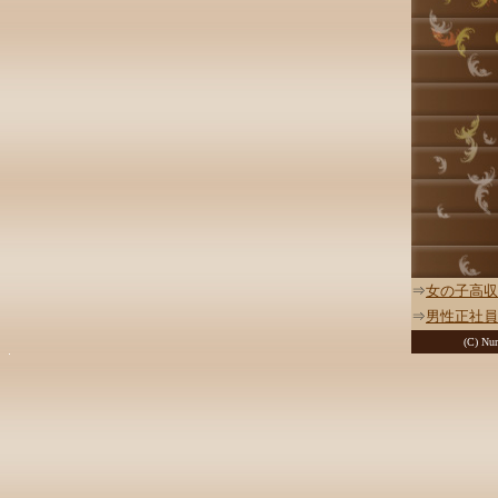
⇒
女の子高収
⇒
男性正社員
(C) Nur