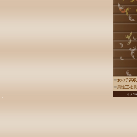
⇒
女の子高収
⇒
男性正社員
(C) Nur