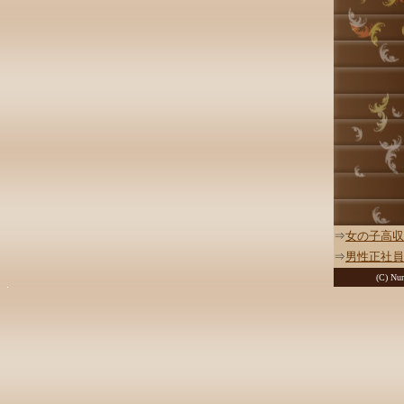
⇒
女の子高収
⇒
男性正社員
(C) Nur