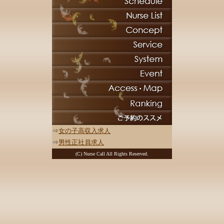
⇒
女の子高収入求人
⇒
男性正社員求人
(C) Nurse Call All Rights Reserved.