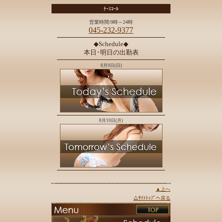
ﾅｰｽｺｰﾙ
営業時間/9時～24時
045-232-9377
◆Schedule◆
本日･明日の出勤表
8月9日(日)
8月10日(月)
▲上へ
△ｻｲﾄﾄｯﾌﾟへ戻る