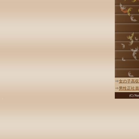
⇒
女の子高収
⇒
男性正社員
(C) Nur