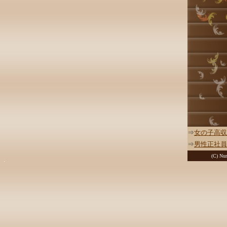
⇒
女の子高収
⇒
男性正社員
(C) Nur