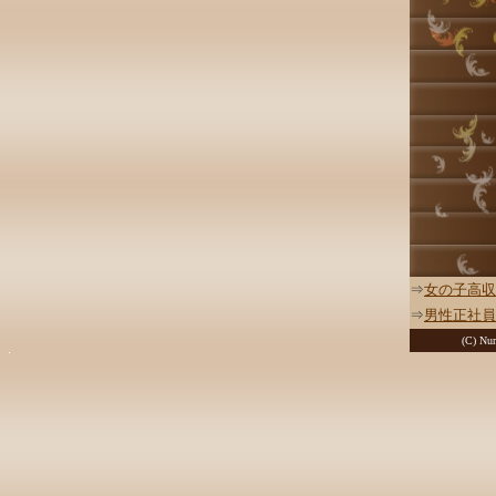
⇒
女の子高収
⇒
男性正社員
(C) Nur