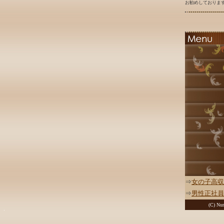
お勧めしております
⇒
女の子高収
⇒
男性正社員
(C) Nur