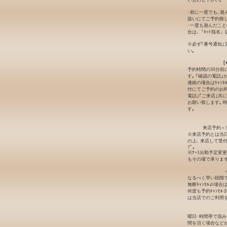
い合わせ下さい｡
･前に一度でも､遊
扱いにてご予約致し
･一度も遊んだこと
合は､『ﾈｯﾄ指名
※必ず｢番号通知｣
い｡
【
予約時間の30分前
す｡ ｢確認の電話
連絡の場合はｷｬﾝ
付にてご予約のお時
電話｣｢ご来店｣共
お願い致します｡ 
す｡
来店予約＜
※来店予約とは当日
の上､ 来店して受
ﾌﾟ｡
※ﾅｰｽ出勤予定変
もその場で承ります
なるべく早い段階でｷ
無断ｷｬﾝｾﾙの場
何度も予約ｷｬﾝｾ
は当店でのご利用
曜日･時間帯で混
間を頂く場合など