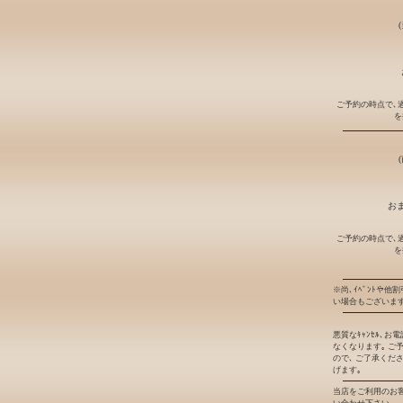
ご予約の時点で､
を
おま
ご予約の時点で､
を
※尚､ｲﾍﾞﾝﾄや他
い場合もございます
悪質なｷｬﾝｾﾙ､
なくなります｡ ご
ので､ ご了承くだ
げます｡
当店をご利用のお