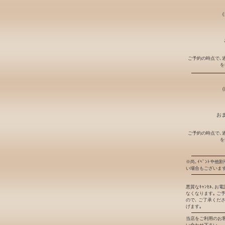
ご予約の時点で､
を
おま
ご予約の時点で､
を
※尚､ｲﾍﾞﾝﾄや他
い場合もございます
悪質なｷｬﾝｾﾙ､
なくなります｡ ご
ので､ ご了承くだ
げます｡
当店をご利用のお