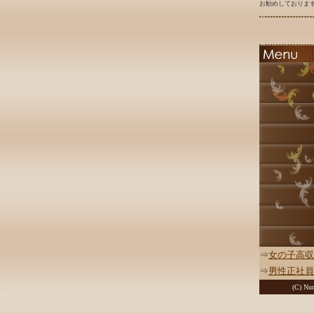
お勧めしております
⇒
女の子高収
⇒
男性正社員
(C) Nur