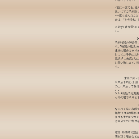
い合わせ下さい｡
･前に一度でも､遊
扱いにてご予約致し
･一度も遊んだこと
合は､『ﾈｯﾄ指名
※必ず｢番号通知｣
い｡
【
予約時間の30分前
す｡ ｢確認の電話
連絡の場合はｷｬﾝ
付にてご予約のお時
電話｣｢ご来店｣共
お願い致します｡ 
す｡
来店予約＜
※来店予約とは当日
の上､ 来店して受
ﾌﾟ｡
※ﾅｰｽ出勤予定変
もその場で承ります
なるべく早い段階でｷ
無断ｷｬﾝｾﾙの場
何度も予約ｷｬﾝｾ
は当店でのご利用
曜日･時間帯で混
間を頂く場合など