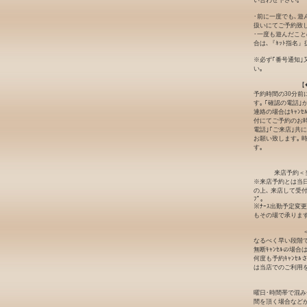
い合わせ下さい｡
･前に一度でも､遊
扱いにてご予約致し
･一度も遊んだこと
合は､『ﾈｯﾄ指名
※必ず｢番号通知｣
い｡
【
予約時間の30分前
す｡ ｢確認の電話
連絡の場合はｷｬﾝ
付にてご予約のお時
電話｣｢ご来店｣共
お願い致します｡ 
す｡
来店予約＜
※来店予約とは当日
の上､ 来店して受
ﾌﾟ｡
※ﾅｰｽ出勤予定変
もその場で承ります
なるべく早い段階でｷ
無断ｷｬﾝｾﾙの場
何度も予約ｷｬﾝｾ
は当店でのご利用
曜日･時間帯で混
間を頂く場合など