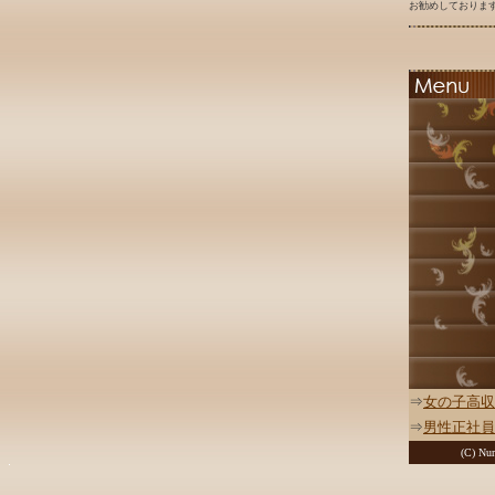
お勧めしております
⇒
女の子高収
⇒
男性正社員
(C) Nur