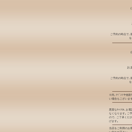
ご予約の時点で､
を
おま
ご予約の時点で､
を
※尚､ｲﾍﾞﾝﾄや他
い場合もございます
悪質なｷｬﾝｾﾙ､
なくなります｡ ご
ので､ ご了承くだ
げます｡
当店をご利用のお