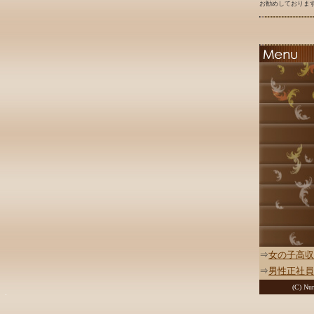
お勧めしております
⇒
女の子高収
⇒
男性正社員
(C) Nur