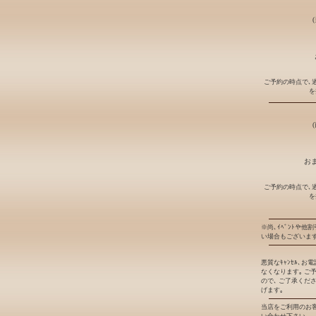
ご予約の時点で､
を
おま
ご予約の時点で､
を
※尚､ｲﾍﾞﾝﾄや他
い場合もございます
悪質なｷｬﾝｾﾙ､
なくなります｡ ご
ので､ ご了承くだ
げます｡
当店をご利用のお