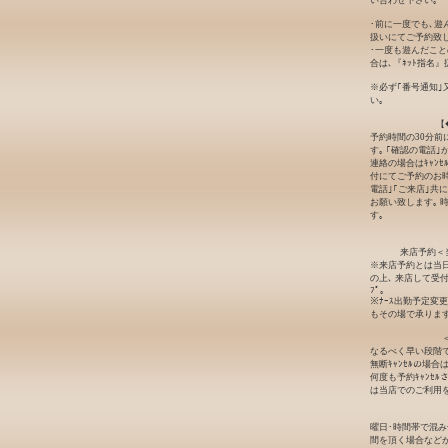
い合わせ下さい｡
･前に一度でも､遊
扱いにてご予約致し
･一度も遊んだこと
合は､『ﾈｯﾄ指名
※必ず｢番号通知｣
い｡
【
予約時間の30分前
す｡ ｢確認の電話
連絡の場合はｷｬﾝ
付にてご予約のお時
電話｣｢ご来店｣共
お願い致します｡ 
す｡
来店予約＜
※来店予約とは当日
の上､ 来店して受
ﾌﾟ｡
※ﾅｰｽ出勤予定変
もその場で承ります
なるべく早い段階でｷ
無断ｷｬﾝｾﾙの場
何度も予約ｷｬﾝｾ
は当店でのご利用
曜日･時間帯で混
間を頂く場合など