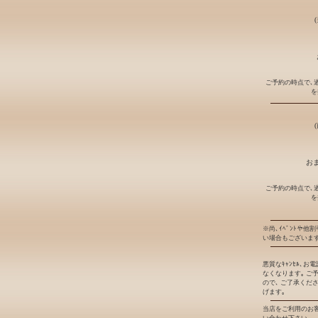
ご予約の時点で､
を
おま
ご予約の時点で､
を
※尚､ｲﾍﾞﾝﾄや他
い場合もございます
悪質なｷｬﾝｾﾙ､
なくなります｡ ご
ので､ ご了承くだ
げます｡
当店をご利用のお