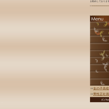
お勧めしております
⇒
女の子高収
⇒
男性正社員
(C) Nur