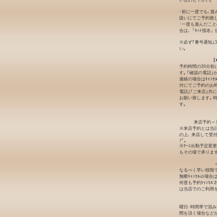
い合わせ下さい｡
･前に一度でも､遊
扱いにてご予約致し
･一度も遊んだこと
合は､『ﾈｯﾄ指名
※必ず｢番号通知｣
い｡
【
予約時間の30分前
す｡ ｢確認の電話
連絡の場合はｷｬﾝ
付にてご予約のお時
電話｣｢ご来店｣共
お願い致します｡ 
す｡
来店予約＜
※来店予約とは当日
の上､ 来店して受
ﾌﾟ｡
※ﾅｰｽ出勤予定変
もその場で承ります
なるべく早い段階でｷ
無断ｷｬﾝｾﾙの場
何度も予約ｷｬﾝｾ
は当店でのご利用
曜日･時間帯で混
間を頂く場合など