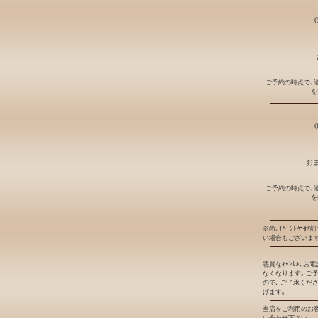
ご予約の時点で､
を
おま
ご予約の時点で､
を
※尚､ｲﾍﾞﾝﾄや他
い場合もございます
悪質なｷｬﾝｾﾙ､
なくなります｡ ご
ので､ ご了承くだ
げます｡
当店をご利用のお