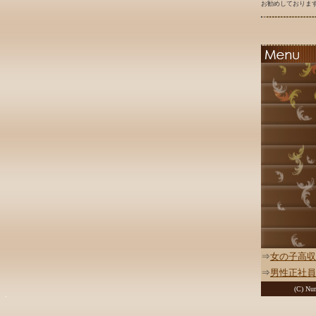
お勧めしております
⇒
女の子高収
⇒
男性正社員
(C) Nur