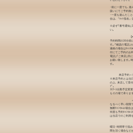
い合わせ下さい｡
･前に一度でも､遊
扱いにてご予約致し
･一度も遊んだこと
合は､『ﾈｯﾄ指名
※必ず｢番号通知｣
い｡
【
予約時間の30分前
す｡ ｢確認の電話
連絡の場合はｷｬﾝ
付にてご予約のお時
電話｣｢ご来店｣共
お願い致します｡ 
す｡
来店予約＜
※来店予約とは当日
の上､ 来店して受
ﾌﾟ｡
※ﾅｰｽ出勤予定変
もその場で承ります
なるべく早い段階でｷ
無断ｷｬﾝｾﾙの場
何度も予約ｷｬﾝｾ
は当店でのご利用
曜日･時間帯で混
間を頂く場合など