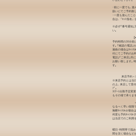
い合わせ下さい｡
･前に一度でも､遊
扱いにてご予約致し
･一度も遊んだこと
合は､『ﾈｯﾄ指名
※必ず｢番号通知｣
い｡
【
予約時間の30分前
す｡ ｢確認の電話
連絡の場合はｷｬﾝ
付にてご予約のお時
電話｣｢ご来店｣共
お願い致します｡ 
す｡
来店予約＜
※来店予約とは当日
の上､ 来店して受
ﾌﾟ｡
※ﾅｰｽ出勤予定変
もその場で承ります
なるべく早い段階でｷ
無断ｷｬﾝｾﾙの場
何度も予約ｷｬﾝｾ
は当店でのご利用
曜日･時間帯で混
間を頂く場合など