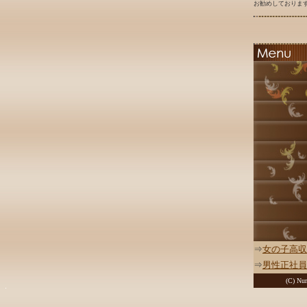
お勧めしております
⇒
女の子高収
⇒
男性正社員
(C) Nur