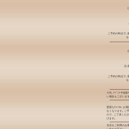
ご予約の時点で､
を
おま
ご予約の時点で､
を
※尚､ｲﾍﾞﾝﾄや他
い場合もございます
悪質なｷｬﾝｾﾙ､
なくなります｡ ご
ので､ ご了承くだ
げます｡
当店をご利用のお