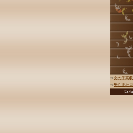
⇒
女の子高収
⇒
男性正社員
(C) Nur