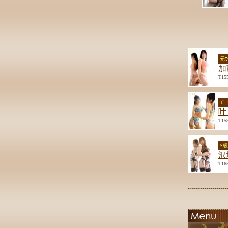
元ﾓ
加
T15
ｺﾞ
叶
T15
S
沢
T16