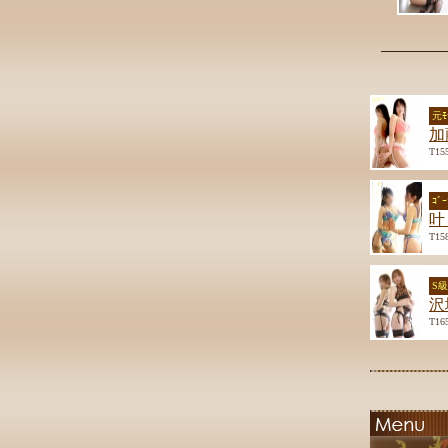
元ﾓ
加
T15
ｺﾞ
叶
T15
S
沢
T16