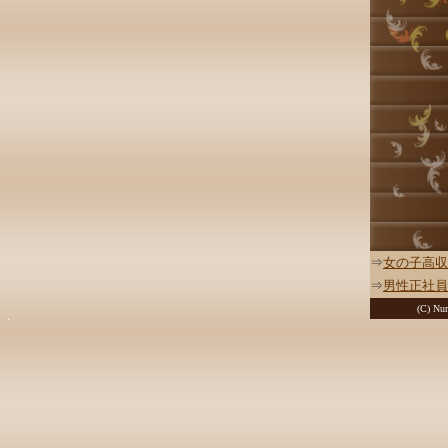
⇒
女の子高収
⇒
男性正社員
(C) Nur