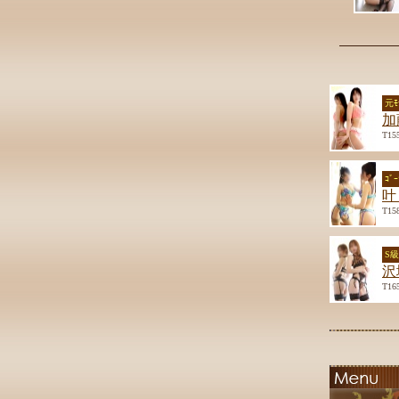
元ﾓ
加
T15
ｺﾞ
叶
T15
S
沢
T16