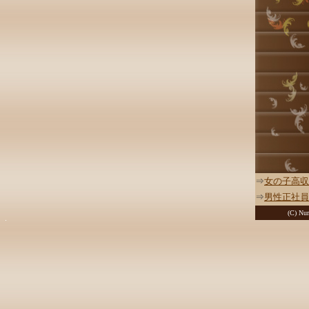
⇒
女の子高収
⇒
男性正社員
(C) Nur