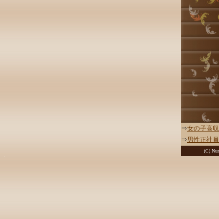
⇒
女の子高収
⇒
男性正社員
(C) Nur