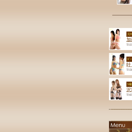
元ﾓ
加
T15
ｺﾞ
叶
T15
S
沢
T16