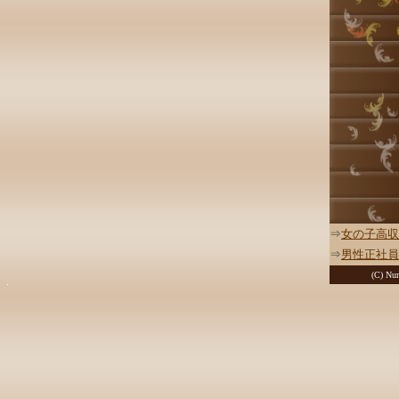
⇒
女の子高収
⇒
男性正社員
(C) Nur