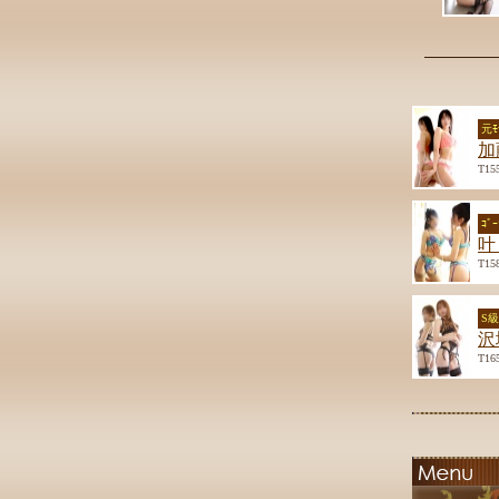
元ﾓ
加
T15
ｺﾞ
叶
T15
S
沢
T16