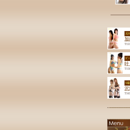
元ﾓ
加
T15
ｺﾞ
叶
T15
S
沢
T16