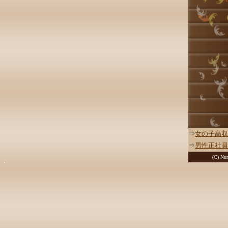
⇒
女の子高収
⇒
男性正社員
(C) Nur